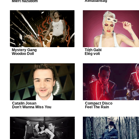
Álmatlanság
Miért hazudom
Mystery Gang
Tóth Gabi
Woodoo Doll
Elég volt
Catalin Josan
Compact Disco
Don't Wanna Miss You
Feel The Rain